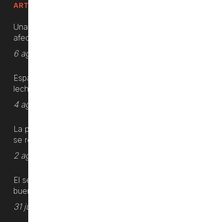
ARTÍCULOS RECIENTES
Unas 984 hectáreas agrícolas han sido
afectadas por los incendios forestales
6 agosto, 2026
España es el principal exportador de
lechuga en la Unión Europea
4 agosto, 2026
La producción de mandarinas españolas
se reajusta
2 agosto, 2026
El sector del turismo rural español arrojó
buenos números
31 julio, 2026