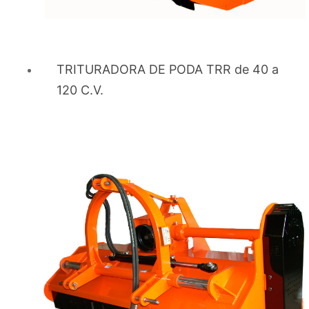
Tipos de Trituradoras Agrícolas
Trituradoras para Cultivos Leñosos
Especializadas en ramas gruesas y restos de poda
TRITURADORA DE PODA TRR de 40 a
de frutales, olivos y viñedos.
120 C.V.
Trituradoras de Residuos Blandos
Diseñadas para cortar hierba, hojas y restos ligeros.
Trituradoras Polivalentes
Capaces de manejar diferentes tipos de residuos
agrícolas con alta eficiencia.
Ventajas de Usar una
Trituradora Agrícola
Gestión Eficiente:
Reduce significativamente