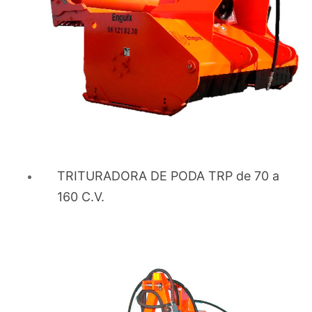
Preparación de terrenos agrícolas para nuevas
siembras.
Confía en la Calidad de Enguix
En
Enguix S.L.
, ofrecemos trituradoras agrícolas
diseñadas para maximizar la eficiencia y promover la
sostenibilidad en el campo. Con materiales
resistentes y tecnología avanzada, nuestras
TRITURADORA DE PODA TRP de 70 a
máquinas son la solución ideal para cualquier
160 C.V.
agricultor.
Solicita más información
y transforma tu trabajo
agrícola con Enguix.