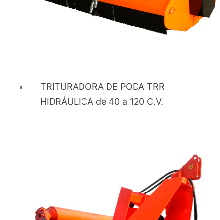
el volumen de desechos.
Sostenibilidad:
Promueve el reciclaje al
convertir los restos en compost o cobertura del
suelo.
Terreno Limpio:
Mejora las condiciones del
campo, previniendo la acumulación de residuos.
TRITURADORA DE PODA TRR
Versatilidad:
Ideal para diferentes cultivos y
HIDRÁULICA de 40 a 120 C.V.
necesidades agrícolas.
Principales Aplicaciones
Limpieza de terrenos tras la cosecha.
Gestión de residuos en cultivos leñosos como
viñedos y olivares.
Producción de materia orgánica para enriquecer
el suelo.