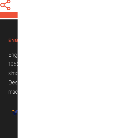
Share
Share
Share
Pin
ENGUIX. DURABILIDAD, DESDE SIEMPRE.
Enguix S.L. es una empresa española fundada en el
1959 con el objetivo de aportar un producto que
simplifique el trabajo en el sector de la agricultura.
Desde el principio nuestra clave fue la calidad de las
maquinarias y del soporte ofrecido.