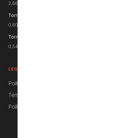
2,66
€
Tornillo SAE 1/2 x 45 - Calidad 10.9
0,60
€
Tornillo SAE 1/2 x 40 - Calidad 10.9
0,54
€
LEGALES
Política de privacidad
Términos y condiciones
Política de cookies (UE)