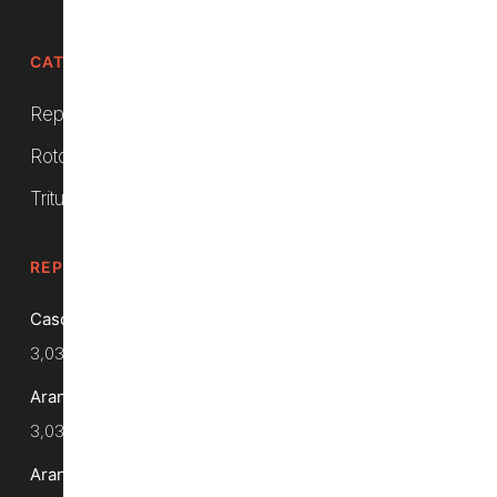
CATEGORÍAS DEL PRODUCTO
Repuestos
Rotocultivadores
Trituradoras
REPUESTOS
Casquillo Trituradora 16.25 X 25 X 20
3,03
€
Arandela Interior Ø 45 x 26 x 6
3,03
€
Arandela Interior Ø 40 x 16.5 x 12