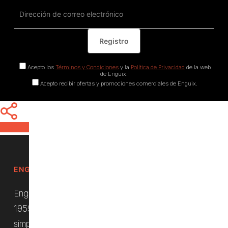
Acepto los
Términos y Condiciones
y la
Política de Privacidad
de la web
de Enguix.
Acepto recibir ofertas y promociones comerciales de Enguix.
Share
Share
Share
Pin
ENGUIX. DURABILIDAD, DESDE SIEMPRE.
Enguix S.L. es una empresa española fundada en el
1959 con el objetivo de aportar un producto que
simplifique el trabajo en el sector de la agricultura.