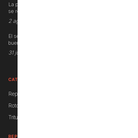
La producción de mandarinas españolas
se reajusta
2 agosto, 2026
El sector del turismo rural español arrojó
buenos números
31 julio, 2026
CATEGORÍAS DEL PRODUCTO
Repuestos
Rotocultivadores
Trituradoras
REPUESTOS