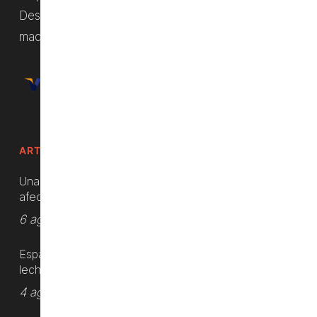
Desde el principio nuestra clave fue la calidad de las
maquinarias y del soporte ofrecido.
ARTÍCULOS RECIENTES
Unas 984 hectáreas agrícolas han sido
afectadas por los incendios forestales
6 agosto, 2026
España es el principal exportador de
lechuga en la Unión Europea
4 agosto, 2026