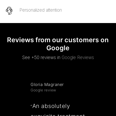
Personalized attention
Reviews from our customers on
Google
See +50 reviews in
Google Reviews
Gloria Magraner
Google review
t
An absolutely
“