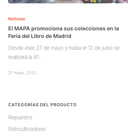
El
MAPA
Noticias
promociona
El MAPA promociona sus colecciones en la
sus
Feria del Libro de Madrid
colecciones
Desde este 27 de mayo y hasta el 12 de junio se
en
realizará la 81…
la
Feria
27 mayo, 2022
del
Libro
de
CATEGORÍAS DEL PRODUCTO
Madrid
Repuestos
Rotocultivadores