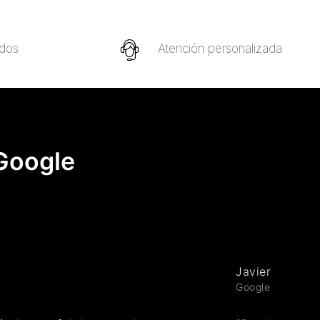
idos
Atención personalizada
 Google
Javier Fernan
Google review