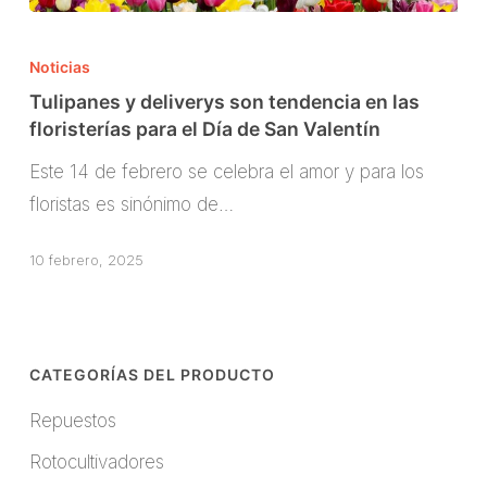
Tulipanes
y
Noticias
deliverys
Tulipanes y deliverys son tendencia en las
son
floristerías para el Día de San Valentín
tendencia
Este 14 de febrero se celebra el amor y para los
en
floristas es sinónimo de…
las
floristerías
10 febrero, 2025
para
el
Día
CATEGORÍAS DEL PRODUCTO
de
San
Repuestos
Valentín
Rotocultivadores