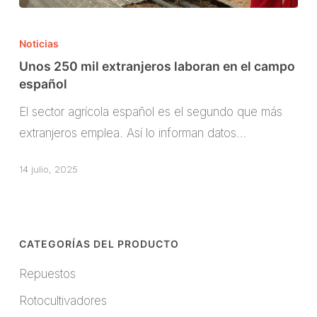
Unos
250
Noticias
mil
Unos 250 mil extranjeros laboran en el campo
extranjeros
español
laboran
El sector agrícola español es el segundo que más
en
extranjeros emplea. Así lo informan datos…
el
campo
14 julio, 2025
español
CATEGORÍAS DEL PRODUCTO
Repuestos
Rotocultivadores