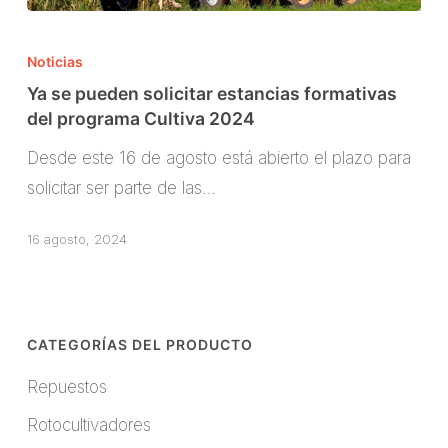
Ya
se
Noticias
pueden
Ya se pueden solicitar estancias formativas
solicitar
del programa Cultiva 2024
estancias
Desde este 16 de agosto está abierto el plazo para
formativas
solicitar ser parte de las…
del
programa
16 agosto, 2024
Cultiva
2024
CATEGORÍAS DEL PRODUCTO
Repuestos
Rotocultivadores