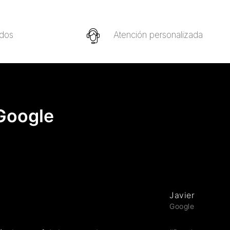
idos
Atención personalizada
 Google
Javier Fernan
Google review