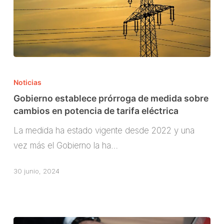
Gobierno
establece
Noticias
prórroga
Gobierno establece prórroga de medida sobre
de
cambios en potencia de tarifa eléctrica
medida
La medida ha estado vigente desde 2022 y una
sobre
vez más el Gobierno la ha…
cambios
en
30 junio, 2024
potencia
de
tarifa