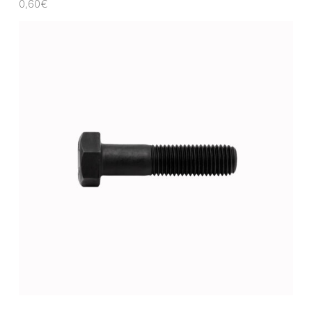
0,60
€