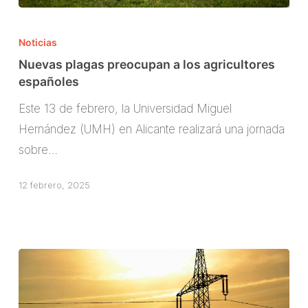
Nuevas
plagas
Noticias
preocupan
Nuevas plagas preocupan a los agricultores
a
españoles
los
Este 13 de febrero, la Universidad Miguel
agricultores
Hernández (UMH) en Alicante realizará una jornada
españoles
sobre…
12 febrero, 2025