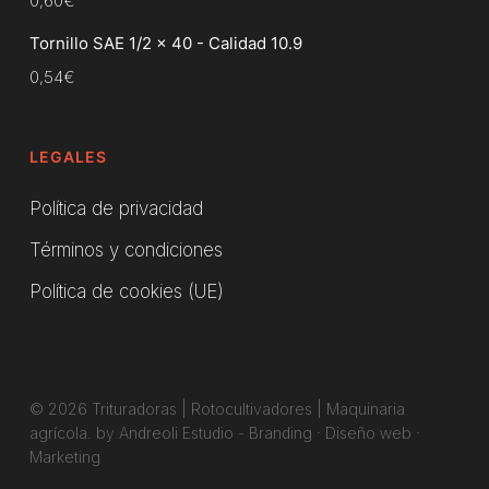
0,60
€
Tornillo SAE 1/2 x 40 - Calidad 10.9
0,54
€
LEGALES
Política de privacidad
Términos y condiciones
Política de cookies (UE)
© 2026 Trituradoras | Rotocultivadores | Maquinaria
agrícola. by Andreoli Estudio -
Branding
·
Diseño web
·
Marketing