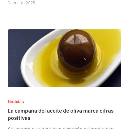
precio
14 enero, 2025
del
aceite
de
oliva
cayó
un
50%
La
campaña
Noticias
del
La campaña del aceite de oliva marca cifras
aceite
positivas
de