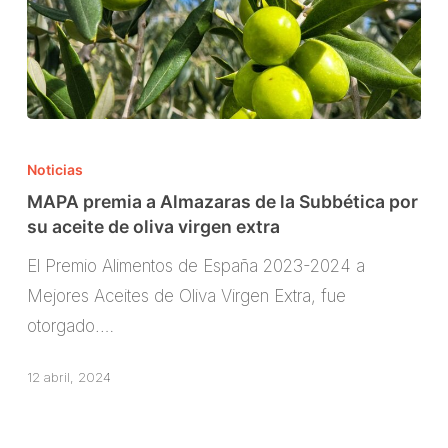
MAPA
premia
Noticias
a
MAPA premia a Almazaras de la Subbética por
Almazaras
su aceite de oliva virgen extra
de
El Premio Alimentos de España 2023-2024 a
la
Mejores Aceites de Oliva Virgen Extra, fue
Subbética
otorgado.…
por
su
12 abril, 2024
aceite
de