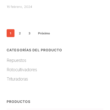
Trade
16 febrero, 2024
Show
de
Japón
1
2
3
Próximo
CATEGORÍAS DEL PRODUCTO
Repuestos
Rotocultivadores
Trituradoras
PRODUCTOS