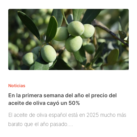
por
los
aranceles
de
Trump
En
la
Noticias
primera
En la primera semana del año el precio del
semana
aceite de oliva cayó un 50%
del
El aceite de oliva español está en 2025 mucho más
año
barato que el año pasado.…
el