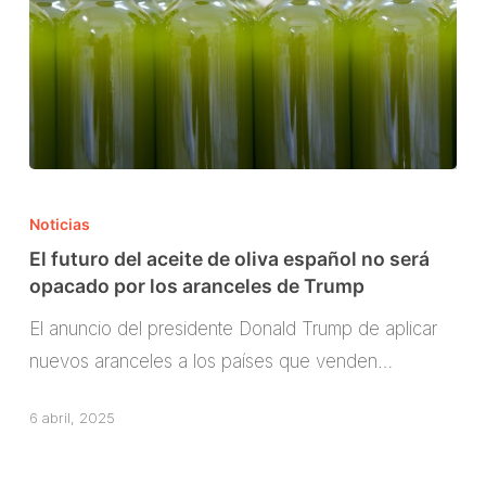
El
futuro
Noticias
del
El futuro del aceite de oliva español no será
aceite
opacado por los aranceles de Trump
de
El anuncio del presidente Donald Trump de aplicar
oliva
nuevos aranceles a los países que venden…
español
no
6 abril, 2025
será
opacado