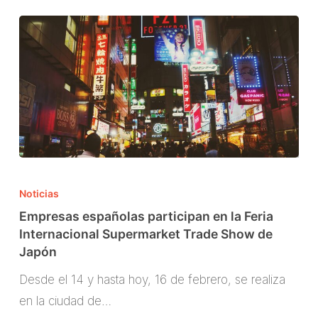
oliva
virgen
extra
Empresas
españolas
Noticias
participan
Empresas españolas participan en la Feria
en
Internacional Supermarket Trade Show de
Japón
la
Feria
Desde el 14 y hasta hoy, 16 de febrero, se realiza
Internacional
en la ciudad de…
Supermarket