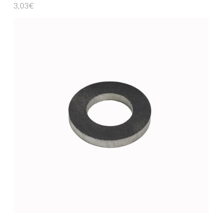
3,03
€