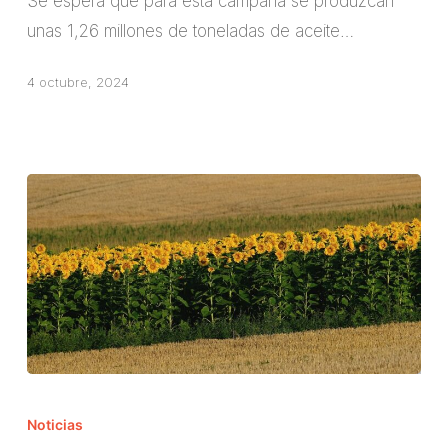
Se espera que para esta campaña se produzcan
oliva
unas 1,26 millones de toneladas de aceite…
marca
cifras
4 octubre, 2024
positivas
Culmina
la
Noticias