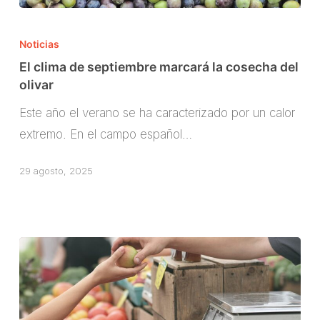
El
clima
Noticias
de
El clima de septiembre marcará la cosecha del
septiembre
olivar
marcará
Este año el verano se ha caracterizado por un calor
la
extremo. En el campo español…
cosecha
del
29 agosto, 2025
olivar