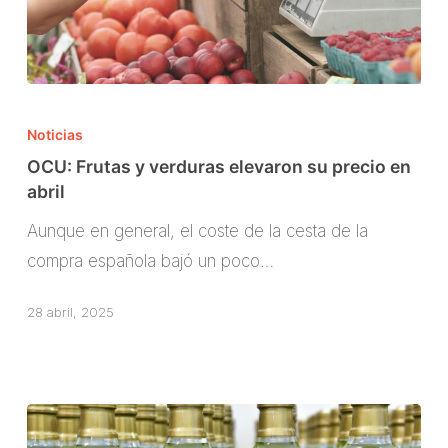
OCU:
Frutas
Noticias
y
OCU: Frutas y verduras elevaron su precio en
verduras
abril
elevaron
Aunque en general, el coste de la cesta de la
su
compra española bajó un poco…
precio
en
28 abril, 2025
abril