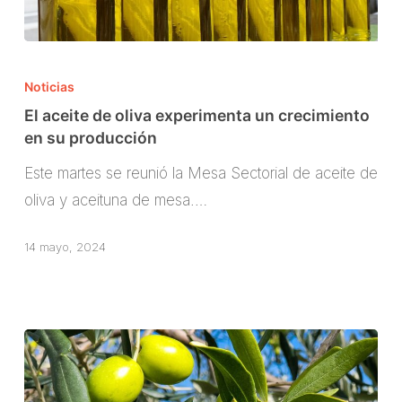
El
aceite
Noticias
de
El aceite de oliva experimenta un crecimiento
oliva
en su producción
experimenta
Este martes se reunió la Mesa Sectorial de aceite de
un
oliva y aceituna de mesa.…
crecimiento
en
14 mayo, 2024
su
producción